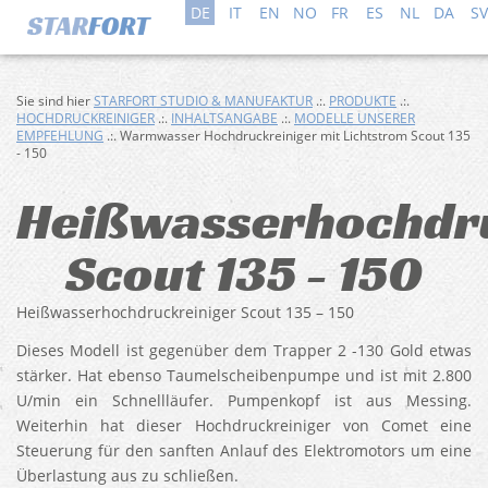
DE
IT
EN
NO
FR
ES
NL
DA
SV
Sie sind hier
STARFORT STUDIO & MANUFAKTUR
.:.
PRODUKTE
.:.
HOCHDRUCKREINIGER
.:.
INHALTSANGABE
.:.
MODELLE UNSERER
EMPFEHLUNG
.:. Warmwasser Hochdruckreiniger mit Lichtstrom Scout 135
- 150
Heißwasserhochdr
Scout 135 - 150
Heißwasserhochdruckreiniger Scout 135 – 150
Dieses Modell ist gegenüber dem Trapper 2 -130 Gold etwas
stärker. Hat ebenso Taumelscheibenpumpe und ist mit 2.800
U/min ein Schnellläufer. Pumpenkopf ist aus Messing.
Weiterhin hat dieser Hochdruckreiniger von Comet eine
Steuerung für den sanften Anlauf des Elektromotors um eine
Überlastung aus zu schließen.