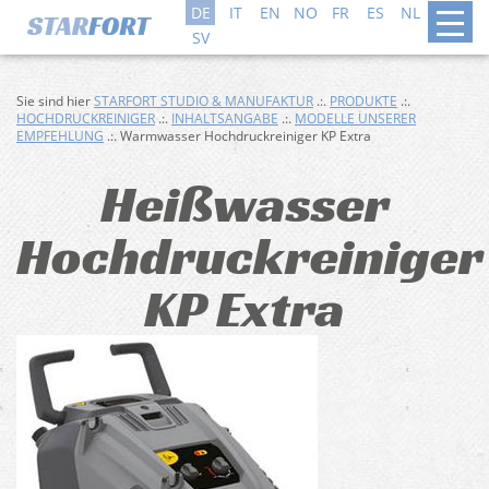
DE
IT
EN
NO
FR
ES
NL
DA
SV
Sie sind hier
STARFORT STUDIO & MANUFAKTUR
.:.
PRODUKTE
.:.
HOCHDRUCKREINIGER
.:.
INHALTSANGABE
.:.
MODELLE UNSERER
EMPFEHLUNG
.:. Warmwasser Hochdruckreiniger KP Extra
Heißwasser
Hochdruckreiniger
KP Extra