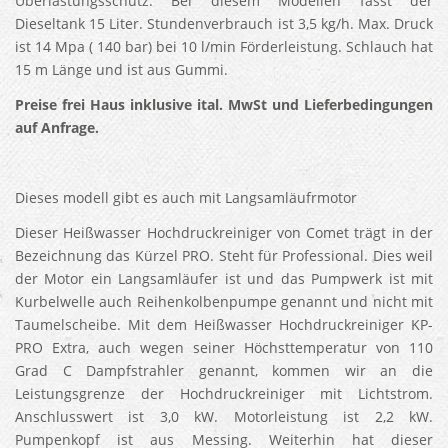
Überlastungsschutz. Bei diesem Modellen fasst der
Dieseltank 15 Liter. Stundenverbrauch ist 3,5 kg/h. Max. Druck
ist 14 Mpa ( 140 bar) bei 10 l/min Förderleistung. Schlauch hat
15 m Länge und ist aus Gummi.
Preise frei Haus inklusive ital. MwSt und Lieferbedingungen
auf Anfrage.
Dieses modell gibt es auch mit Langsamläufrmotor
Dieser Heißwasser Hochdruckreiniger von Comet trägt in der
Bezeichnung das Kürzel PRO. Steht für Professional. Dies weil
der Motor ein Langsamläufer ist und das Pumpwerk ist mit
Kurbelwelle auch Reihenkolbenpumpe genannt und nicht mit
Taumelscheibe. Mit dem Heißwasser Hochdruckreiniger KP-
PRO Extra, auch wegen seiner Höchsttemperatur von 110
Grad C Dampfstrahler genannt, kommen wir an die
Leistungsgrenze der Hochdruckreiniger mit Lichtstrom.
Anschlusswert ist 3,0 kW. Motorleistung ist 2,2 kW.
Pumpenkopf ist aus Messing. Weiterhin hat dieser