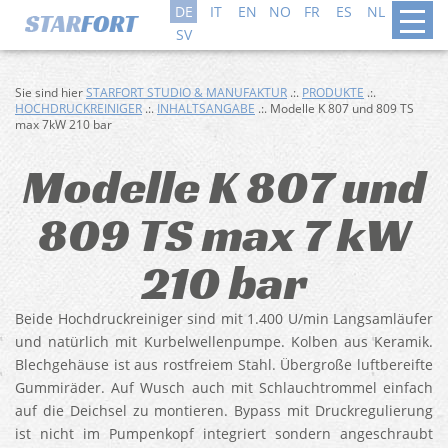
DE
IT
EN
NO
FR
ES
NL
DA
SV
Sie sind hier
STARFORT STUDIO & MANUFAKTUR
.:.
PRODUKTE
.:.
HOCHDRUCKREINIGER
.:.
INHALTSANGABE
.:. Modelle K 807 und 809 TS
max 7kW 210 bar
Modelle K 807 und
809 TS max 7 kW
210 bar
Beide Hochdruckreiniger sind mit 1.400 U/min Langsamläufer
und natürlich mit Kurbelwellenpumpe. Kolben aus Keramik.
Blechgehäuse ist aus rostfreiem Stahl. Übergroße luftbereifte
Gummiräder. Auf Wusch auch mit Schlauchtrommel einfach
auf die Deichsel zu montieren. Bypass mit Druckregulierung
ist nicht im Pumpenkopf integriert sondern angeschraubt