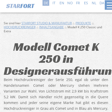
DE
IT
EN
NO
FR
ES
NL
DA
SV
Sie sind hier
STARFORT STUDIO & MANUFAKTUR
.:.
PRODUKTE
.:.
HOCHDRUCKREINIGER
.:.
INHALTSANGABE
.:. Modell K 250 Classic und
Extra
Modell Comet K
250 in
Designerausführu
Beim Hochdruckreiniger der Serie 250, egal ob unter den
Handelsnamen Comet oder Mercury stehen mehrere
Varianten zur Wahl. Von Lichtstrom mit 2,9 kW bis Kraftstrom
5,2 kW. Damit sich Händler nicht gegenseitig in die Quere
kommen und jeder seine eigene Marke hat gibt es diesen
Hochdruckreiniger in Grau als Comet und in Blau als Mercury.