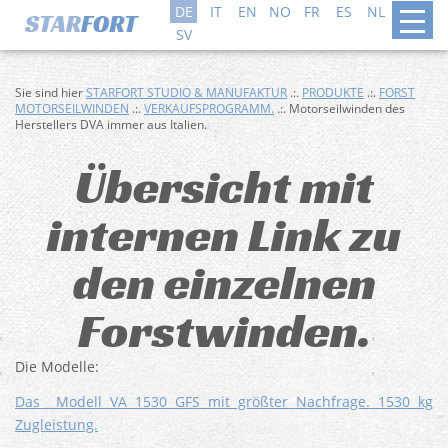
DE
IT
EN
NO
FR
ES
NL
DA
SV
Sie sind hier
STARFORT STUDIO & MANUFAKTUR
.:.
PRODUKTE
.:.
FORST
MOTORSEILWINDEN
.:.
VERKAUFSPROGRAMM.
.:. Motorseilwinden des
Herstellers DVA immer aus Italien.
Übersicht mit
internen Link zu
den einzelnen
Forstwinden.
Die Modelle:
Das Modell VA 1530 GFS mit größter Nachfrage. 1530 kg
Zugleistung.