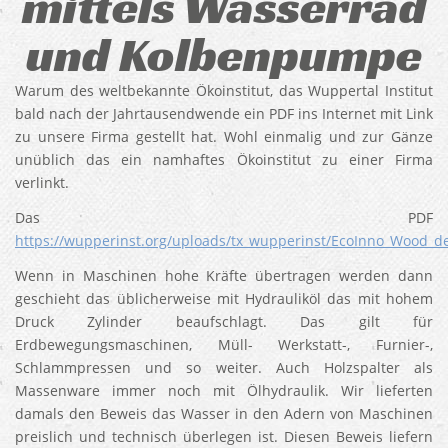
mittels Wasserrad
und Kolbenpumpe
Warum des weltbekannte Ökoinstitut, das Wuppertal Institut
bald nach der Jahrtausendwende ein PDF ins Internet mit Link
zu unsere Firma gestellt hat. Wohl einmalig und zur Gänze
unüblich das ein namhaftes Ökoinstitut zu einer Firma
verlinkt.
Das PDF
https://wupperinst.org/uploads/tx_wupperinst/EcoInno_Wood_d
Wenn in Maschinen hohe Kräfte übertragen werden dann
geschieht das üblicherweise mit Hydrauliköl das mit hohem
Druck Zylinder beaufschlagt. Das gilt für
Erdbewegungsmaschinen, Müll- Werkstatt-, Furnier-,
Schlammpressen und so weiter. Auch Holzspalter als
Massenware immer noch mit Ölhydraulik. Wir lieferten
damals den Beweis das Wasser in den Adern von Maschinen
preislich und technisch überlegen ist. Diesen Beweis liefern