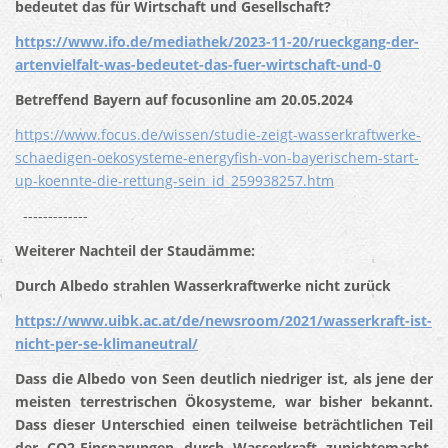
bedeutet das für Wirtschaft und Gesellschaft?
https://www.ifo.de/mediathek/2023-11-20/rueckgang-der-
artenvielfalt-was-bedeutet-das-fuer-wirtschaft-und-0
Betreffend Bayern auf focusonline am 20.05.2024
https://www.focus.de/wissen/studie-zeigt-wasserkraftwerke-
schaedigen-oekosysteme-energyfish-von-bayerischem-start-
up-koennte-die-rettung-sein_id_259938257.htm
-------------
Weiterer Nachteil der Staudämme:
Durch Albedo strahlen Wasserkraftwerke nicht zurück
https://www.uibk.ac.at/de/newsroom/2021/wasserkraft-ist-
nicht-per-se-klimaneutral/
Dass die Albedo von Seen deutlich niedriger ist, als jene der
meisten terrestrischen Ökosysteme, war bisher bekannt.
Dass dieser Unterschied einen teilweise beträchtlichen Teil
der CO2-Einsparungen durch Wasserkraft zunichtemacht,