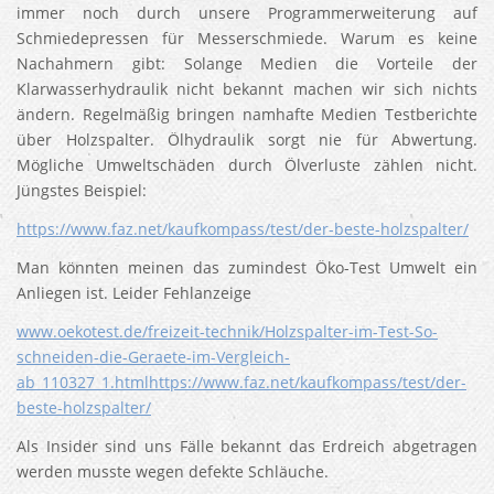
immer noch durch unsere Programmerweiterung auf
Schmiedepressen für Messerschmiede. Warum es keine
Nachahmern gibt: Solange Medien die Vorteile der
Klarwasserhydraulik nicht bekannt machen wir sich nichts
ändern. Regelmäßig bringen namhafte Medien Testberichte
über Holzspalter. Ölhydraulik sorgt nie für Abwertung.
Mögliche Umweltschäden durch Ölverluste zählen nicht.
Jüngstes Beispiel:
https://www.faz.net/kaufkompass/test/der-beste-holzspalter/
Man könnten meinen das zumindest Öko-Test Umwelt ein
Anliegen ist. Leider Fehlanzeige
www.oekotest.de/freizeit-technik/Holzspalter-im-Test-So-
schneiden-die-Geraete-im-Vergleich-
ab_110327_1.htmlhttps://www.faz.net/kaufkompass/test/der-
beste-holzspalter/
Als Insider sind uns Fälle bekannt das Erdreich abgetragen
werden musste wegen defekte Schläuche.