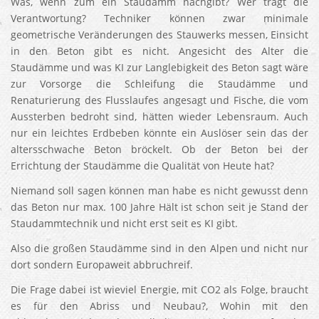
Was, wenn zum ein Staudamm nachgibt? Wer trägt die
Verantwortung? Techniker können zwar minimale
geometrische Veränderungen des Stauwerks messen, Einsicht
in den Beton gibt es nicht. Angesicht des Alter die
Staudämme und was KI zur Langlebigkeit des Beton sagt wäre
zur Vorsorge die Schleifung die Staudämme und
Renaturierung des Flusslaufes angesagt und Fische, die vom
Aussterben bedroht sind, hätten wieder Lebensraum. Auch
nur ein leichtes Erdbeben könnte ein Auslöser sein das der
altersschwache Beton bröckelt. Ob der Beton bei der
Errichtung der Staudämme die Qualität von Heute hat?
Niemand soll sagen können man habe es nicht gewusst denn
das Beton nur max. 100 Jahre Hält ist schon seit je Stand der
Staudammtechnik und nicht erst seit es KI gibt.
Also die großen Staudämme sind in den Alpen und nicht nur
dort sondern Europaweit abbruchreif.
Die Frage dabei ist wieviel Energie, mit CO2 als Folge, braucht
es für den Abriss und Neubau?, Wohin mit den