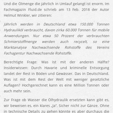
Und die Ölmenge die jährlich in Umlauf gelangt ist enorm. Im
Fachmagazin Fluid.de schrieb am 13 Feb. 2018 der Autor
Helmut Winkler, wir zitieren:
Jährlich werden in Deutschland etwa 150.000 Tonnen
Hydrauliköl verbraucht, davon zirka 60.000 Tonnen für mobile
Anwendungen. Nur etwa 50 Prozent der verbrauchten
Schmierstoffmenge werden auch recycelt, so eine
Marktanalyse Nachwachsende Rohstoffe des Vereins
Fachagentur Nachwachsende Rohstoffe.
Berechtigte Frage: Was ist mit der anderen Hälfte?
Insiderwissen: Durch Havarie und kriminelle Entsorgung
landet der Rest in Böden und Gewässer. Das in Deutschland.
Was ist mit dem Rest der Welt mit weniger gesetzliche
Auflagen? Hochgerechnet kann es eine Million Tonnen oder
auch mehr sein.
Zur Frage ob Wasser die Ölhydraulik ersetzten kann gibt es,
wir beweisen es, ein klares „Ja“, Sicher nicht zur Gänze. Ohne
in technische Details zu gehen könnte es aber durchaus die