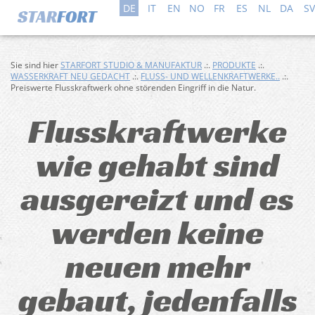
DE
IT
EN
NO
FR
ES
NL
DA
SV
Sie sind hier
STARFORT STUDIO & MANUFAKTUR
.:.
PRODUKTE
.:.
WASSERKRAFT NEU GEDACHT
.:.
FLUSS- UND WELLENKRAFTWERKE..
.:.
Preiswerte Flusskraftwerk ohne störenden Eingriff in die Natur.
Flusskraftwerke
wie gehabt sind
ausgereizt und es
werden keine
neuen mehr
gebaut, jedenfalls