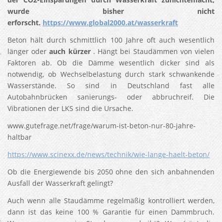
wurde bisher nicht
erforscht.
https://www.global2000.at/wasserkraft
Beton hält durch schmittlich 100 Jahre oft auch wesentlich
länger oder
auch kürzer
. Hängt bei Staudämmen von vielen
Faktoren ab. Ob die Dämme wesentlich dicker sind als
notwendig, ob Wechselbelastung durch stark schwankende
Wasserstände. So sind in Deutschland fast alle
Autobahnbrücken sanierungs- oder abbruchreif. Die
Vibrationen der LKS sind die Ursache.
www.gutefrage.net/frage/warum-ist-beton-nur-80-jahre-
haltbar
https://www.scinexx.de/news/technik/wie-lange-haelt-beton/
Ob die Energiewende bis 2050 ohne den sich anbahnenden
Ausfall der Wasserkraft gelingt?
Auch wenn alle Staudämme regelmäßig kontrolliert werden,
dann ist das keine 100 % Garantie für einen Dammbruch.