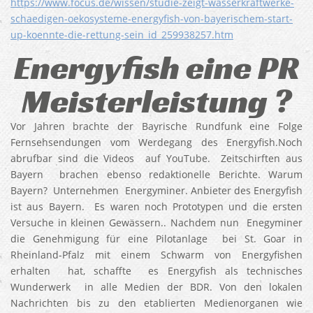
https://www.focus.de/wissen/studie-zeigt-wasserkraftwerke-
schaedigen-oekosysteme-energyfish-von-bayerischem-start-
up-koennte-die-rettung-sein_id_259938257.htm
Energyfish eine PR
Meisterleistung ?
Vor Jahren brachte der Bayrische Rundfunk eine Folge
Fernsehsendungen vom Werdegang des Energyfish.Noch
abrufbar sind die Videos auf YouTube. Zeitschirften aus
Bayern brachen ebenso redaktionelle Berichte. Warum
Bayern? Unternehmen Energyminer. Anbieter des Energyfish
ist aus Bayern. Es waren noch Prototypen und die ersten
Versuche in kleinen Gewässern.. Nachdem nun Enegyminer
die Genehmigung für eine Pilotanlage bei St. Goar in
Rheinland-Pfalz mit einem Schwarm von Energyfishen
erhalten hat, schaffte es Energyfish als technisches
Wunderwerk in alle Medien der BDR. Von den lokalen
Nachrichten bis zu den etablierten Medienorganen wie