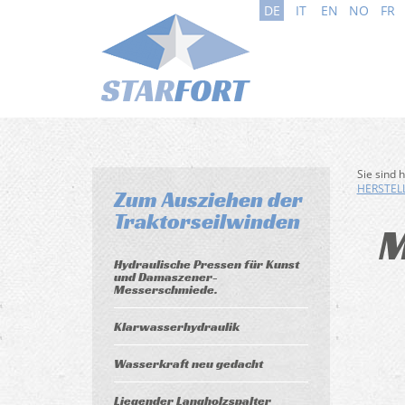
DE
IT
EN
NO
FR
Sie sind 
HERSTELL
Zum Ausziehen der
Traktorseilwinden
M
Hydraulische Pressen für Kunst
und Damaszener-
Messerschmiede.
Klarwasserhydraulik
Wasserkraft neu gedacht
Liegender Langholzspalter