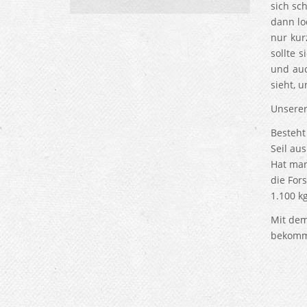
sich sc
dann lo
nur kur
sollte 
und auc
sieht, u
Unserer
Besteht
Seil au
Hat man
die For
1.100 k
Mit dem
bekomm