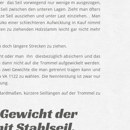
ber das Seil vorwiegend nur wenige m ausgezogen,
Seil zwischen den unteren Lagen. Zieht man öfters
e Seil ausziehen und unter Last einziehen. . Man
siko einer schlechteren Aufwicklung in Kauf nimmt
en zu ziehenden Holzstamm leicht gar nicht mehr
h doch längere Strecken zu ziehen.
cht oder man ihn diesbezüglich absichern und das
e dann nicht auf die Trommel aufgewickelt werden.
n zwei Gewichte die man getrennt tragen kann und
p VA 1122 zu wählen. Die Nennleistung ist zwar nur
tung.
dardmaßen, kürzere Seillängen auf der Trommel zu
Gewicht der
t Stahlseil.