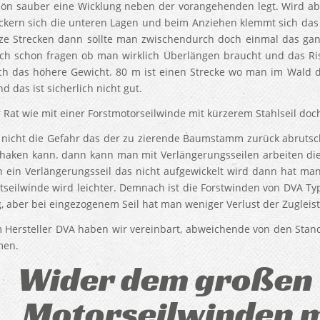
hön sauber eine Wicklung neben der vorangehenden legt. Wird a
ckern sich die unteren Lagen und beim Anziehen klemmt sich das 
ze Strecken dann sollte man zwischendurch doch einmal das ganz
sich schon fragen ob man wirklich Überlängen braucht und das Ri
h das höhere Gewicht. 80 m ist einen Strecke wo man im Wald d
nd das ist sicherlich nicht gut.
 Rat wie mit einer Forstmotorseilwinde mit kürzerem Stahlseil doc
 nicht die Gefahr das der zu zierende Baumstamm zurück abruts
shaken kann. dann kann man mit Verlängerungsseilen arbeiten di
 ein Verlängerungsseil das nicht aufgewickelt wird dann hat ma
stseilwinde wird leichter. Demnach ist die Forstwinden von DVA Ty
g, aber bei eingezogenem Seil hat man weniger Verlust der Zugleis
 Hersteller DVA haben wir vereinbart, abweichende von den Stan
en.
Wider dem großen 
Motorseilwinden mi