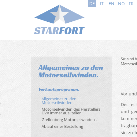
DE
IT
EN
NO
FR
Sie sind 
Motorsei
Allgemeines zu den
Motorseilwinden.
Verkaufsprogramm.
Vor und
Allgemeines zu den
Motorseilwinden.
Der tec
Motorseilwinden des Herstellers
und ger
DVA immer aus Italien.
kommen 
Greifenberg Motorseilwinden .
tragbar
Ablauf einer Bestellung
sie zu 