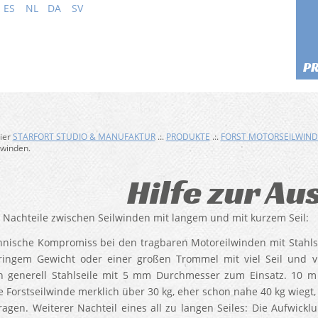
ES
NL
DA
SV
P
hier
STARFORT STUDIO & MANUFAKTUR
.:.
PRODUKTE
.:.
FORST MOTORSEILWIN
lwinden.
Hilfe zur A
 Nachteile zwischen Seilwinden mit langem und mit kurzem Seil:
hnische Kompromiss bei den tragbaren Motoreilwinden mit Stahlsei
ingem Gewicht oder einer großen Trommel mit viel Seil und vi
generell Stahlseile mit 5 mm Durchmesser zum Einsatz. 10 m 
e Forstseilwinde merklich über 30 kg, eher schon nahe 40 kg wieg
tragen. Weiterer Nachteil eines all zu langen Seiles: Die Aufwickl