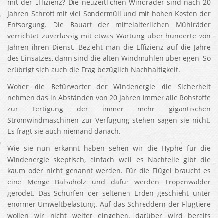
mit der Effizienz? Die neuzeitlichen Windräder sind nach 20
Jahren Schrott mit viel Sondermüll und mit hohen Kosten der
Entsorgung. Die Bauart der mittelalterlichen Mühlräder
verrichtet zuverlässig mit etwas Wartung über hunderte von
Jahren ihren Dienst. Bezieht man die Effizienz auf die Jahre
des Einsatzes, dann sind die alten Windmühlen überlegen. So
erübrigt sich auch die Frag bezüglich Nachhaltigkeit.
Woher die Befürworter der Windenergie die Sicherheit
nehmen das in Abständen von 20 Jahren immer alle Rohstoffe
zur Fertigung der immer mehr gigantischen
Stromwindmaschinen zur Verfügung stehen sagen sie nicht.
Es fragt sie auch niemand danach.
Wie sie nun erkannt haben sehen wir die Hyphe für die
Windenergie skeptisch, einfach weil es Nachteile gibt die
kaum oder nicht genannt werden. Für die Flügel braucht es
eine Menge Balsaholz und dafür werden Tropenwälder
gerodet. Das Schürfen der seltenen Erden geschieht unter
enormer Umweltbelastung. Auf das Schreddern der Flugtiere
wollen wir nicht weiter eingehen, darüber wird bereits