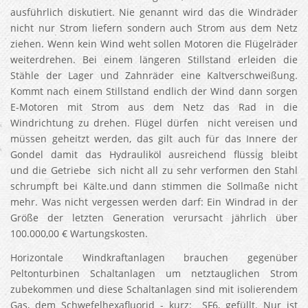
ausführlich diskutiert. Nie genannt wird das die Windräder
nicht nur Strom liefern sondern auch Strom aus dem Netz
ziehen. Wenn kein Wind weht sollen Motoren die Flügelräder
weiterdrehen. Bei einem längeren Stillstand erleiden die
Stähle der Lager und Zahnräder eine Kaltverschweißung.
Kommt nach einem Stillstand endlich der Wind dann sorgen
E-Motoren mit Strom aus dem Netz das Rad in die
Windrichtung zu drehen. Flügel dürfen nicht vereisen und
müssen geheitzt werden, das gilt auch für das Innere der
Gondel damit das Hydrauliköl ausreichend flüssig bleibt
und die Getriebe sich nicht all zu sehr verformen den Stahl
schrumpft bei Kälte.und dann stimmen die Sollmaße nicht
mehr. Was nicht vergessen werden darf: Ein Windrad in der
Größe der letzten Generation verursacht jährlich über
100.000,00 € Wartungskosten.
Horizontale Windkraftanlagen brauchen gegenüber
Peltonturbinen Schaltanlagen um netztauglichen Strom
zubekommen und diese Schaltanlagen sind mit isolierendem
Gas, dem Schwefelhexafluorid - kurz: SF6, gefüllt. Nur ist