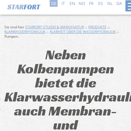
DE
IT
EN
NO
FR
ES
NL
DA
SV
Sie sind hier
STARFORT STUDIO & MANUFAKTUR
.:.
PRODUKTE
.:.
KLARWASSERHYDRAULIK
.:.
KLARHEIT ÜBER DIE WASSERHYDRAULIK
.:.
Pumpen.
Neben
Kolbenpumpen
bietet die
Klarwasserhydraul
auch Membran-
und