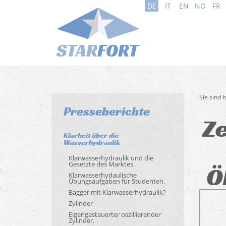
DE
IT
EN
NO
FR
Sie sind 
Presseberichte
Ze
Klarheit über die
Wasserhydraulik
Klarwasserhydraulik und die
Gesetzte des Marktes.
Ö
Klarwasserhydaulische
Übungsaufgaben für Studenten.
Bagger mit Klarwasserhydraulik?
Zylinder
Eigengesteuerter oszillierender
Zylinder.