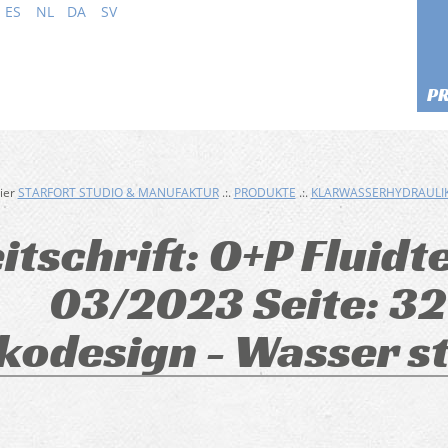
ES
NL
DA
SV
P
hier
STARFORT STUDIO & MANUFAKTUR
.:.
PRODUKTE
.:.
KLARWASSERHYDRAULI
itschrift: O+P Fluid
03/2023 Seite: 32
kodesign - Wasser st