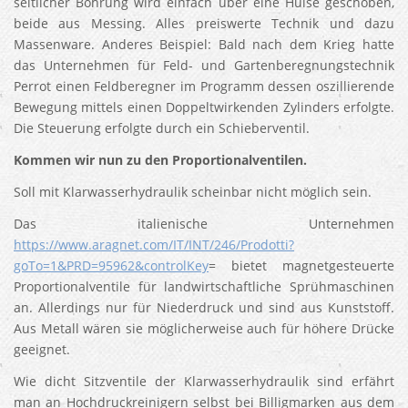
seitlicher Bohrung wird einfach über eine Hülse geschoben,
beide aus Messing. Alles preiswerte Technik und dazu
Massenware. Anderes Beispiel: Bald nach dem Krieg hatte
das Unternehmen für Feld- und Gartenberegnungstechnik
Perrot einen Feldberegner im Programm dessen oszillierende
Bewegung mittels einen Doppeltwirkenden Zylinders erfolgte.
Die Steuerung erfolgte durch ein Schieberventil.
Kommen wir nun zu den Proportionalventilen.
Soll mit Klarwasserhydraulik scheinbar nicht möglich sein.
Das italienische Unternehmen
https://www.aragnet.com/IT/INT/246/Prodotti?
goTo=1&PRD=95962&controlKey
= bietet magnetgesteuerte
Proportionalventile für landwirtschaftliche Sprühmaschinen
an. Allerdings nur für Niederdruck und sind aus Kunststoff.
Aus Metall wären sie möglicherweise auch für höhere Drücke
geeignet.
Wie dicht Sitzventile der Klarwasserhydraulik sind erfährt
man an Hochdruckreinigern selbst bei Billigmarken aus dem