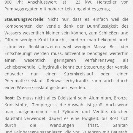
900 l/h: Anschlusswert ist 23 kW. Hersteller von
Pumpaggregaten mit höherer Leistung gibt es genug.
Steuerungsvorteile:
Nicht nur, dass es, einfach weil die
Komponenten der Ventile dank der Dünnflüssigkeit des
Wassers wesentlich kleiner sein können, zum Schließen und
Öffnen weniger Kraft braucht, sondern man bekommt auch
schnellere Reaktionszeiten weil weniger Masse Be- oder
Entschleunigt werden muss. Sitzventile benötigen weiterhin
einen wesentlich geringeren Verfahrensweg als
Schieberventile. Ölhydraulik kennt zur Steuerung der Ventile
entweder nur einen Stromkreislauf oder einen
Pneumatikkreislauf. Reinwasserhydraulik kann auch durch
einen Wasserkreislauf gesteuert werden.
Rost
: Es muss nicht alles Edelstahl sein. Aluminium, Bronze,
Kunststoffe, Temperguss, die Auswahl ist groß. Auch wenn
man, ausgenommen sind Zylinder und Ventile, üblichen
Baustahl verwendet, dauert es eine Ewigkeit, bis Rost sich
durch die Wandungen frisst. Sanitär-
und Feldberegnungsanlagen, die vor 50 Jahren mit Baustahl