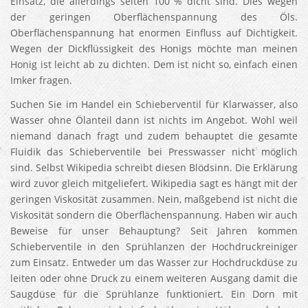
Einsatz, die allerdings selten 100 % dicht sind. Dies wegen
der geringen Oberflächenspannung des Öls.
Oberflächenspannung hat enormen Einfluss auf Dichtigkeit.
Wegen der Dickflüssigkeit des Honigs möchte man meinen
Honig ist leicht ab zu dichten. Dem ist nicht so, einfach einen
Imker fragen.
Suchen Sie im Handel ein Schieberventil für Klarwasser, also
Wasser ohne Ölanteil dann ist nichts im Angebot. Wohl weil
niemand danach fragt und zudem behauptet die gesamte
Fluidik das Schieberventile bei Presswasser nicht möglich
sind. Selbst Wikipedia schreibt diesen Blödsinn. Die Erklärung
wird zuvor gleich mitgeliefert. Wikipedia sagt es hängt mit der
geringen Viskosität zusammen. Nein, maßgebend ist nicht die
Viskosität sondern die Oberflächenspannung. Haben wir auch
Beweise für unser Behauptung? Seit Jahren kommen
Schieberventile in den Sprühlanzen der Hochdruckreiniger
zum Einsatz. Entweder um das Wasser zur Hochdruckdüse zu
leiten oder ohne Druck zu einem weiteren Ausgang damit die
Saugdüse für die Sprühlanze funktioniert. Ein Dorn mit