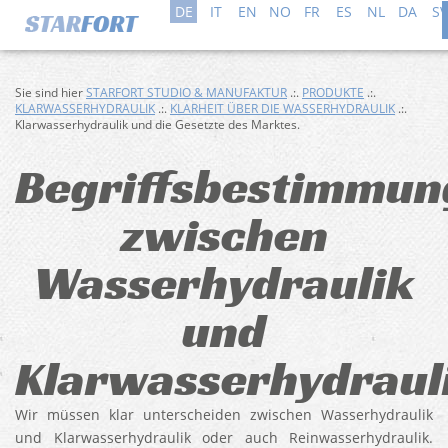
DE
IT
EN
NO
FR
ES
NL
DA
SV
Sie sind hier
STARFORT STUDIO & MANUFAKTUR
.:.
PRODUKTE
.:.
KLARWASSERHYDRAULIK
.:.
KLARHEIT ÜBER DIE WASSERHYDRAULIK
.:.
Klarwasserhydraulik und die Gesetzte des Marktes.
Begriffsbestimmun
zwischen
Wasserhydraulik
und
Klarwasserhydraul
Wir müssen klar unterscheiden zwischen Wasserhydraulik
und Klarwasserhydraulik oder auch Reinwasserhydraulik.