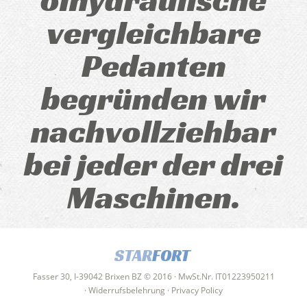
vergleichbare
Pedanten
begründen wir
nachvollziehbar
bei jeder der drei
Maschinen.
STAR
FORT
Fasser 30, I-39042 Brixen BZ © 2016 · MwSt.Nr. IT01223950211
·
Widerrufsbelehrung
·
Privacy Policy