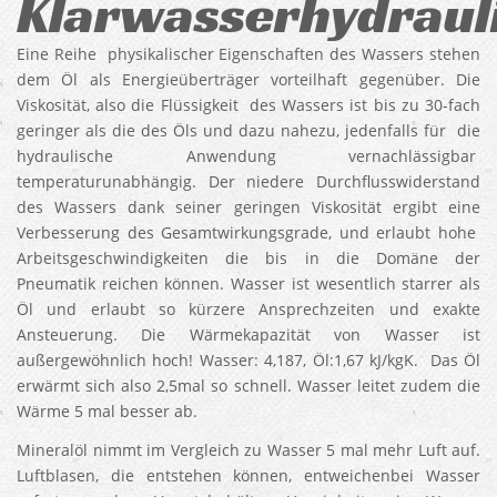
Klarwasserhydraul
Eine Reihe physikalischer Eigenschaften des Wassers stehen
dem Öl als Energieüberträger vorteilhaft gegenüber. Die
Viskosität, also die Flüssigkeit des Wassers ist bis zu 30-fach
geringer als die des Öls und dazu nahezu, jedenfalls für die
hydraulische Anwendung vernachlässigbar
temperaturunabhängig. Der niedere Durchflusswiderstand
des Wassers dank seiner geringen Viskosität ergibt eine
Verbesserung des Gesamtwirkungsgrade, und erlaubt hohe
Arbeitsgeschwindigkeiten die bis in die Domäne der
Pneumatik reichen können. Wasser ist wesentlich starrer als
Öl und erlaubt so kürzere Ansprechzeiten und exakte
Ansteuerung. Die Wärmekapazität von Wasser ist
außergewöhnlich hoch! Wasser: 4,187, Öl:1,67 kJ/kgK. Das Öl
erwärmt sich also 2,5mal so schnell. Wasser leitet zudem die
Wärme 5 mal besser ab.
Mineralöl nimmt im Vergleich zu Wasser 5 mal mehr Luft auf.
Luftblasen, die entstehen können, entweichenbei Wasser