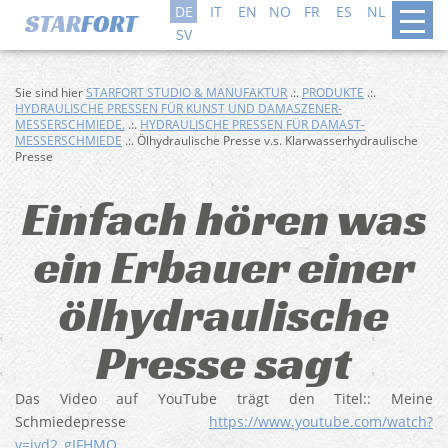
DE
IT
EN
NO
FR
ES
NL
DA
SV
Sie sind hier
STARFORT STUDIO & MANUFAKTUR
.:.
PRODUKTE
.:.
HYDRAULISCHE PRESSEN FÜR KUNST UND DAMASZENER-
MESSERSCHMIEDE.
.:.
HYDRAULISCHE PRESSEN FÜR DAMAST-
MESSERSCHMIEDE
.:. Ölhydraulische Presse v.s. Klarwasserhydraulische
Presse
Einfach hören was
ein Erbauer einer
ölhydraulische
Presse sagt
Das Video auf YouTube trägt den Titel:: Meine
Schmiedepresse
https://www.youtube.com/watch?
v=ivd2_gIFHMQ