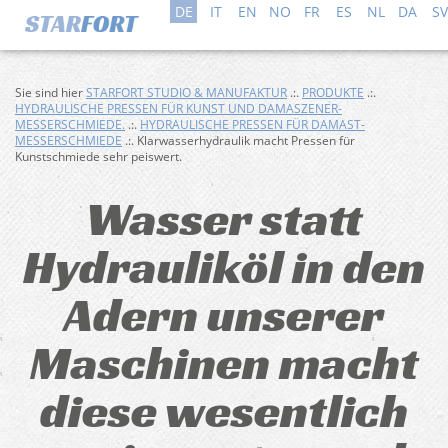
DE
IT
EN
NO
FR
ES
NL
DA
SV
Sie sind hier
STARFORT STUDIO & MANUFAKTUR
.:.
PRODUKTE
.:.
HYDRAULISCHE PRESSEN FÜR KUNST UND DAMASZENER-
MESSERSCHMIEDE.
.:.
HYDRAULISCHE PRESSEN FÜR DAMAST-
MESSERSCHMIEDE
.:. Klarwasserhydraulik macht Pressen für
Kunstschmiede sehr peiswert.
Wasser statt
Hydrauliköl in den
Adern unserer
Maschinen macht
diese wesentlich