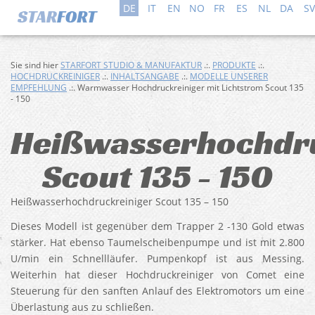
DE
IT
EN
NO
FR
ES
NL
DA
SV
Sie sind hier
STARFORT STUDIO & MANUFAKTUR
.:.
PRODUKTE
.:.
HOCHDRUCKREINIGER
.:.
INHALTSANGABE
.:.
MODELLE UNSERER
EMPFEHLUNG
.:. Warmwasser Hochdruckreiniger mit Lichtstrom Scout 135
- 150
Heißwasserhochdr
Scout 135 - 150
Heißwasserhochdruckreiniger Scout 135 – 150
Dieses Modell ist gegenüber dem Trapper 2 -130 Gold etwas
stärker. Hat ebenso Taumelscheibenpumpe und ist mit 2.800
U/min ein Schnellläufer. Pumpenkopf ist aus Messing.
Weiterhin hat dieser Hochdruckreiniger von Comet eine
Steuerung für den sanften Anlauf des Elektromotors um eine
Überlastung aus zu schließen.