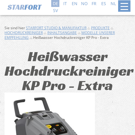
DE
IT
EN
NO
FR
ES
NL
DA
SV
Sie sind hier
STARFORT STUDIO & MANUFAKTUR
.:.
PRODUKTE
.:.
HOCHDRUCKREINIGER
.:.
INHALTSANGABE
.:.
MODELLE UNSERER
EMPFEHLUNG
.:. Heißwasser Hochdruckreiniger KP Pro - Extra
Heißwasser
Hochdruckreiniger
KP Pro - Extra