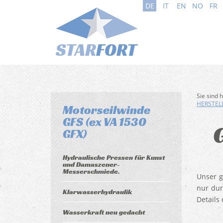
DE
IT
EN
NO
FR
Sie sind 
HERSTELL
Motorseilwinde
GFS (ex VA 1530
GFX)
Hydraulische Pressen für Kunst
und Damaszener-
Messerschmiede.
Unser g
nur dur
Klarwasserhydraulik
Details
Wasserkraft neu gedacht