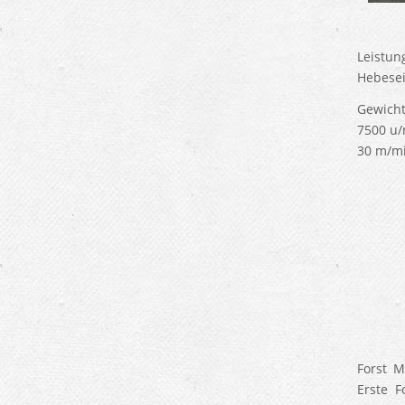
Leistu
Hebesei
Gewicht
7500 u/
30 m/mi
Forst M
Erste F