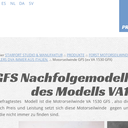
ES
NL
DA
SV
P
hier
STARFORT STUDIO & MANUFAKTUR
.:.
PRODUKTE
.:.
FORST MOTORSEILWIN
ERS DVA IMMER AUS ITALIEN.
.:. Motorseilwinde GFS (ex VA 1530 GFX)
GFS Nachfolgemodell
des Modells VA
efragtestes Modell ist die Motrorseilwinde VA 1530 GFS , also di
ch Preis und Leistung setzt sich diese Motorseilwinde gegen 
 die nicht immer zu finden sind.