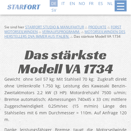
DE
IT
EN
NO
FR
ES
NL
DA
SV
Sie sind hier
STARFORT STUDIO & MANUFAKTUR
.:.
PRODUKTE
.:.
FORST
MOTORSEILWINDEN
.:.
VERKAUFSPROGRAMM.
.:.
MOTORSEILWINDEN DES
HERSTELLERS DVA IMMER AUS ITALIEN.
.:. Das stärkste Modell VA 1734
Das stärkste
Modell VA 1734
Gewicht ohne Seil 57 kg: Mit Stahlseil 70 kg: Zugkraft direkt
ohne Umlenkrolle 1.750 kg; Leistung des Kawasaki Benzin-
Zweitaktmotors 2,2 kW (3 HP): Motordrehzahl 7500 u/min;
Bremse automatisch; Abmessungen 740x45 x 33 cm; mittlere
Zuggeschwindigkeit 0,25m/sec (15 m/min) Länge des
Stahlseiles mit 6 mm Durchmesser = 110m. Auf Anfrage 120
m.
Danke leistungsfähiger Bremse taugt die Motorseilwinde