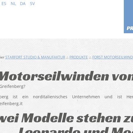
ES
NL
DA
SV
P
hier
STARFORT STUDIO & MANUFAKTUR
.:.
PRODUKTE
.:.
FORST MOTORSEILWIN
Motorseilwinden von
 Greifenberg?
nberg ist ein norditalienisches Unternehmen und ist He
ifenberg.it
wei Modelle stehen z
Leonardo und Mod