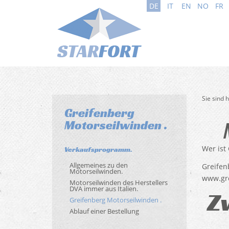
DE
IT
EN
NO
FR
Sie sind 
Greifenberg
Motorseilwinden .
Wer ist
Verkaufsprogramm.
Allgemeines zu den
Greife
Motorseilwinden.
www.gre
Motorseilwinden des Herstellers
DVA immer aus Italien.
Z
Greifenberg Motorseilwinden .
Ablauf einer Bestellung